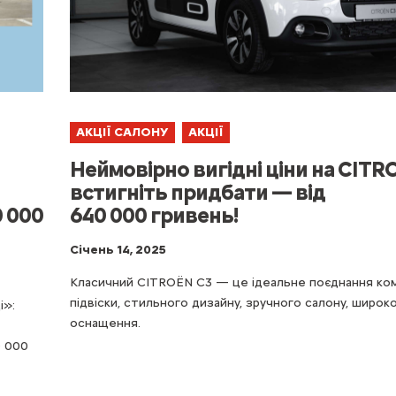
АКЦІЇ САЛОНУ
АКЦІЇ
Неймовірно вигідні ціни на CITR
встигніть придбати — від
0 000
640 000 гривень!
Cічень 14, 2025
Класичний CITROЁN С3 — це ідеальне поєднання к
підвіски, стильного дизайну, зручного салону, широк
і»:
оснащення.
0 000