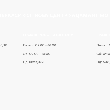
 ЧЕРКАСИ «CITROËN ЦЕНТР «АДАМАНТ МО
ГРАФІК РОБОТИ САЛОНУ
ГРАФІ
46/19
Пн–пт: 09:00—18:00
Пн–пт: 
Сб: 09:00—16:00
Сб: 09:
Нд: вихідний
Нд: вих
e
iness