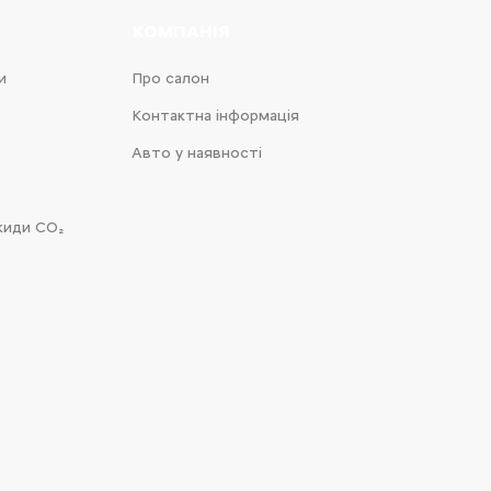
КОМПАНІЯ
и
Про салон
Контактна інформація
Авто у наявності
киди CO₂