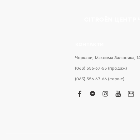
CITROËN ЦЕНТР
КОНТАКТИ
Черкаси, Максима Залізняка, 1
(063) 556-67-55 (продаж)
(063) 556-67-66 (сервіс)
facebook
facebook-
instagram
youtub
bus
messenger