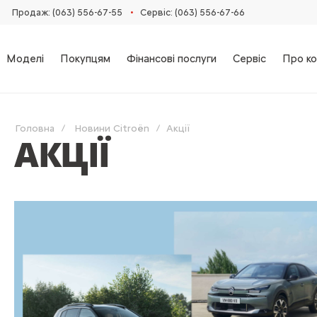
•
Продаж: (063) 556-67-55
Сервіс: (063) 556-67-66
Моделі
Покупцям
Фінансові послуги
Сервіс
Про ко
Головна
Новини Citroën
Акції
АКЦІЇ