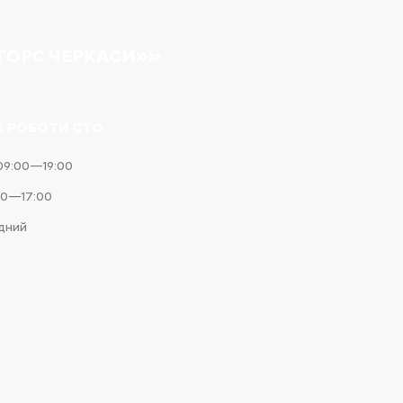
ТОРС ЧЕРКАСИ»»
К РОБОТИ СТО
09:00—19:00
00—17:00
ідний