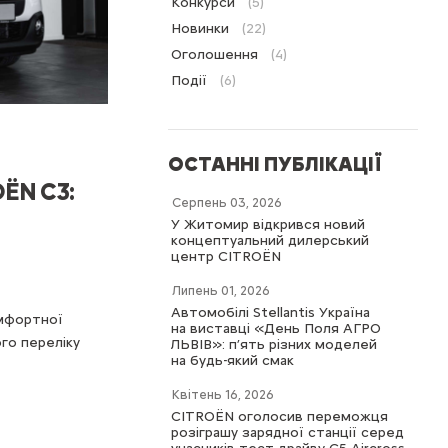
Конкурси
(5)
Новинки
(22)
Оголошення
(4)
Події
(6)
ОСТАННІ ПУБЛІКАЦІЇ
OЁN C3:
Серпень 03, 2026
У Житомир відкрився новий
концептуальний дилерський
центр CITROËN
Липень 01, 2026
Автомобілі Stellantis Україна
омфортної
на виставці «День Поля АГРО
ого переліку
ЛЬВІВ»: п’ять різних моделей
на будь-який смак
Квітень 16, 2026
CITROËN оголосив переможця
розіграшу зарядної станції серед