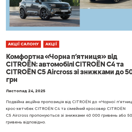
АКЦІЇ САЛОНУ
АКЦІЇ
Комфортна «Чорна п’ятниця» від
CITROЁN: автомобілі CITROЁN C4 та
CITROЁN C5 Aircross зі знижками до 5
грн
Листопад 24, 2025
Подвійна акційна пропозиція від CITROЁN до «Чорної п’ятниц
крос-хетчбек CITROЁN C4 та сімейний кросовер CITROЁN
C5 Aircross пропонуються зі знижками 40 000 гривень або 5
гривень відповідно.