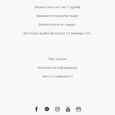
Записатися на тест-драйв
Замовити консультацію
Записатися на сервіс
Експлуатаційні витрати та викиди CO₂
КОМПАНІЯ
Про салон
Контактна інформація
Авто у наявності
facebook
facebook-
instagram
youtube
business
messenger