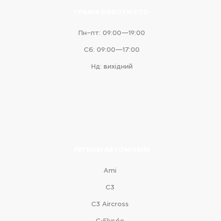
ГРАФІК РОБОТИ СТО
Пн–пт: 09:00—19:00
Сб: 09:00—17:00
Нд: вихідний
ЛЕГКОВІ АВТОМОБІЛІ
Ami
С3
С3 Aircross
C-Elysée