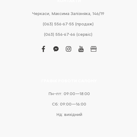
КОНТАКТИ
Черкаси, Максима Залізняка, 146/19
(063) 556-67-55 (продаж)
(063) 556-67-66 (сервіс)
facebook
facebook-
instagram
youtube
business
messenger
ГРАФІК РОБОТИ САЛОНУ
Пн–пт: 09:00—18:00
Сб: 09:00—16:00
Нд: вихідний