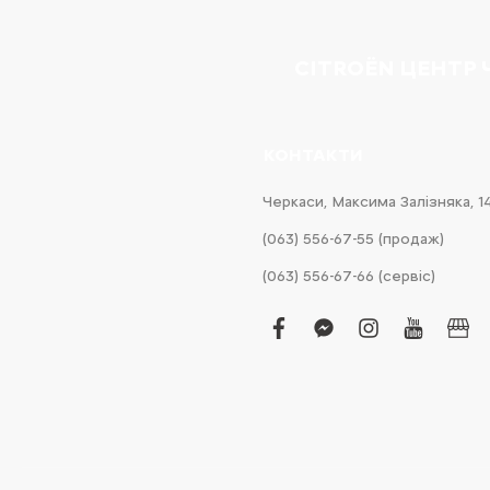
CITROËN ЦЕНТР
КОНТАКТИ
Черкаси, Максима Залізняка, 1
(063) 556-67-55 (продаж)
(063) 556-67-66 (сервіс)
facebook
facebook-
instagram
youtub
bus
messenger