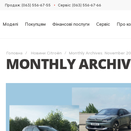
•
Продаж: (063) 556-67-55
Сервіс: (063) 556-67-66
Моделі
Покупцям
Фінансові послуги
Сервіс
Про ко
Головна
Новини Citroën
Monthly Archives: November 2
MONTHLY ARCHIVE