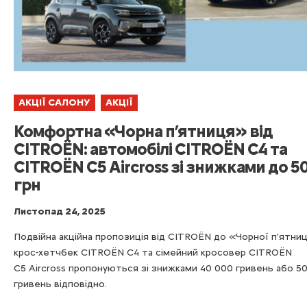
АКЦІЇ САЛОНУ
АКЦІЇ
Комфортна «Чорна п’ятниця» від
CITROЁN: автомобілі CITROЁN C4 та
CITROЁN C5 Aircross зі знижками до 5
грн
Листопад 24, 2025
Подвійна акційна пропозиція від CITROЁN до «Чорної п’ятниц
крос-хетчбек CITROЁN C4 та сімейний кросовер CITROЁN
C5 Aircross пропонуються зі знижками 40 000 гривень або 5
гривень відповідно.