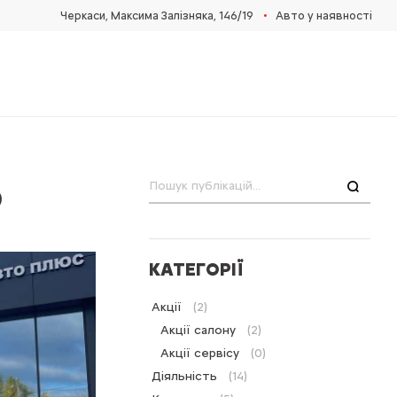
•
Черкаси, Максима Залізняка, 146/19
Авто у наявності
5
Пошук
КАТЕГОРІЇ
Акції
(2)
Акції салону
(2)
Акції сервісу
(0)
Діяльність
(14)