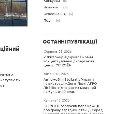
Конкурси
(5)
Новинки
(22)
Оголошення
(4)
Події
(6)
ОСТАННІ ПУБЛІКАЦІЇ
іційний
Серпень 03, 2026
У Житомир відкрився новий
концептуальний дилерський
центр CITROËN
Липень 01, 2026
ільного
Автомобілі Stellantis Україна
 виступають
на виставці «День Поля АГРО
сті
ЛЬВІВ»: п’ять різних моделей
на будь-який смак
Квітень 16, 2026
CITROËN оголосив переможця
розіграшу зарядної станції серед