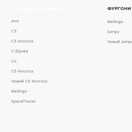
ЛЕГКОВІ АВТОМОБІЛІ
ФУРГОНИ
Ami
Berlingo
С3
Jumpy
С3 Aircross
Новий Jump
C-Elysée
С4
С5 Aircross
Новий С5 Aircross
Berlingo
SpaceTourer