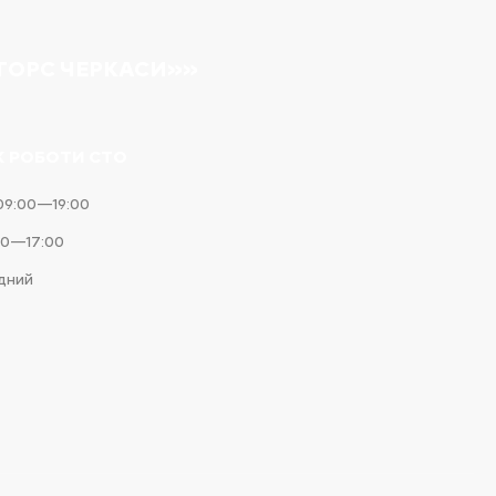
ТОРС ЧЕРКАСИ»»
К РОБОТИ СТО
09:00—19:00
00—17:00
ідний