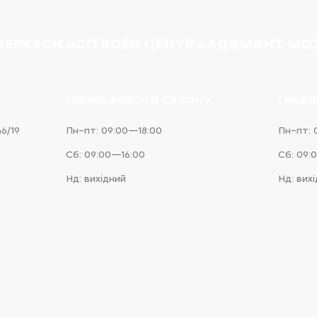
 ЧЕРКАСИ «CITROËN ЦЕНТР «АДАМАНТ МО
ГРАФІК РОБОТИ САЛОНУ
ГРАФІ
46/19
Пн–пт: 09:00—18:00
Пн–пт: 
Сб: 09:00—16:00
Сб: 09:
Нд: вихідний
Нд: вих
e
iness