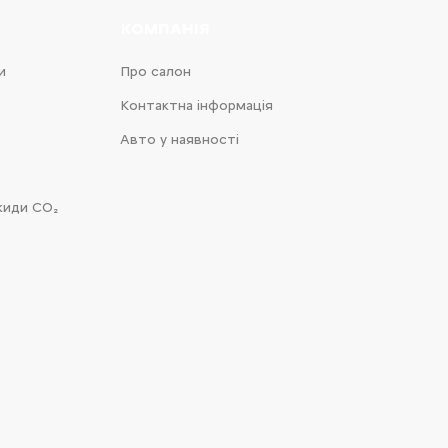
КОМПАНІЯ
и
Про салон
Контактна інформація
Авто у наявності
киди CO₂