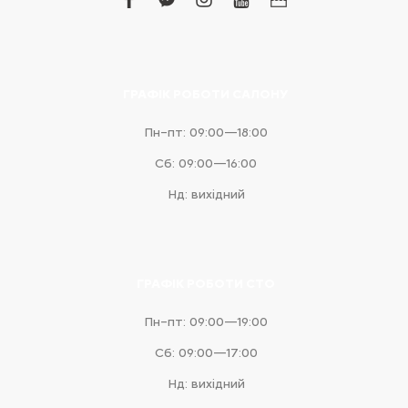
facebook
facebook-
instagram
youtube
business
messenger
ГРАФІК РОБОТИ САЛОНУ
Пн–пт: 09:00—18:00
Сб: 09:00—16:00
Нд: вихідний
ГРАФІК РОБОТИ СТО
Пн–пт: 09:00—19:00
Сб: 09:00—17:00
Нд: вихідний