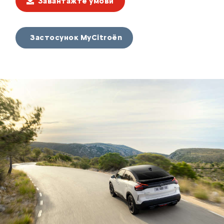
Завантажте умови
Застосунок MyCitroën