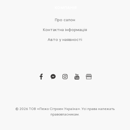
КОМПАНІЯ
Про салон
Контактна інформація
Авто у наявності
facebook
facebook-
instagram
youtube
business
messenger
© 2026 ТОВ «Пежо Сітроен Україна». Усі права належать
правовласникам.