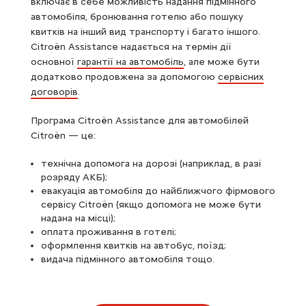
включає в себе можливість надання підмінного
автомобіля, бронювання готелю або пошуку
квитків на інший вид транспорту і багато іншого.
Citroёn Assistance надається на термін дії
основної
гарантії на автомобіль
, але може бути
додатково продовжена за допомогою
сервісних
договорів
.
Програма Citroën Assistance для автомобілей
Citroёn — це:
технічна допомога на дорозі (наприклад, в разі
розряду АКБ);
евакуація автомобіля до найближчого фірмового
сервісу Citroёn (якщо допомога не може бути
надана на місці);
оплата проживання в готелі;
оформлення квитків на автобус, поїзд;
видача підмінного автомобіля тощо.