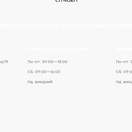
 ЧЕРКАСИ «CITROËN ЦЕНТР «АДАМАНТ МО
ГРАФІК РОБОТИ САЛОНУ
ГРАФІ
46/19
Пн–пт: 09:00—18:00
Пн–пт: 
Сб: 09:00—16:00
Сб: 09:
Нд: вихідний
Нд: вих
e
iness