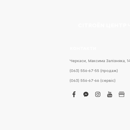
CITROËN ЦЕНТР
КОНТАКТИ
Черкаси, Максима Залізняка, 1
(063) 556-67-55 (продаж)
(063) 556-67-66 (сервіс)
facebook
facebook-
instagram
youtub
bus
messenger