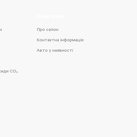
КОМПАНІЯ
и
Про салон
Контактна інформація
Авто у наявності
киди CO₂