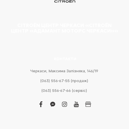
CITROËN ЦЕНТР ЧЕРКАСИ «CITROËN
ЦЕНТР «АДАМАНТ МОТОРС ЧЕРКАСИ»»
КОНТАКТИ
Черкаси, Максима Залізняка, 146/19
(063) 556-67-55 (продаж)
(063) 556-67-66 (сервіс)
facebook
facebook-
instagram
youtube
business
messenger