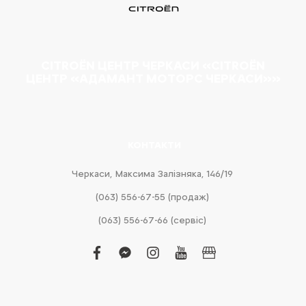
CITROËN ЦЕНТР ЧЕРКАСИ «CITROËN
ЦЕНТР «АДАМАНТ МОТОРС ЧЕРКАСИ»»
КОНТАКТИ
Черкаси, Максима Залізняка, 146/19
(063) 556-67-55 (продаж)
(063) 556-67-66 (сервіс)
facebook
facebook-
instagram
youtube
business
messenger