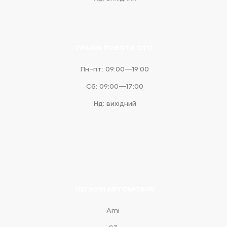
ГРАФІК РОБОТИ СТО
Пн–пт: 09:00—19:00
Сб: 09:00—17:00
Нд: вихідний
ЛЕГКОВІ АВТОМОБІЛІ
Ami