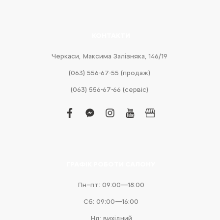
КОНТАКТИ
Черкаси, Максима Залізняка, 146/19
(063) 556-67-55 (продаж)
(063) 556-67-66 (сервіс)
facebook
facebook-
instagram
youtube
business
messenger
ГРАФІК РОБОТИ САЛОНУ
Пн–пт: 09:00—18:00
Сб: 09:00—16:00
Нд: вихідний