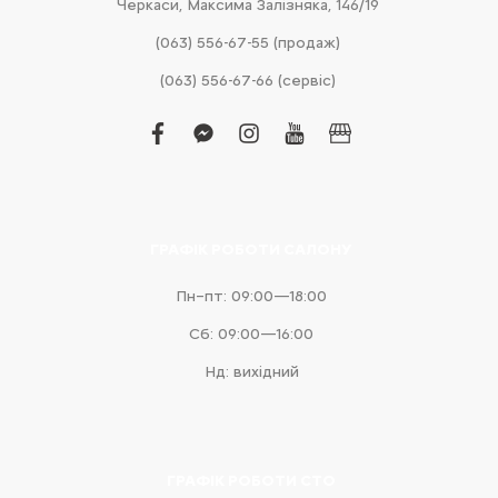
Черкаси, Максима Залізняка, 146/19
(063) 556-67-55 (продаж)
(063) 556-67-66 (сервіс)
facebook
facebook-
instagram
youtube
business
messenger
ГРАФІК РОБОТИ САЛОНУ
Пн–пт: 09:00—18:00
Сб: 09:00—16:00
Нд: вихідний
ГРАФІК РОБОТИ СТО