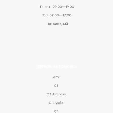
Пн–пт: 09:00—19:00
Сб: 09:00—17:00
Нд: вихідний
ЛЕГКОВІ АВТОМОБІЛІ
Ami
С3
С3 Aircross
C-Elysée
С4