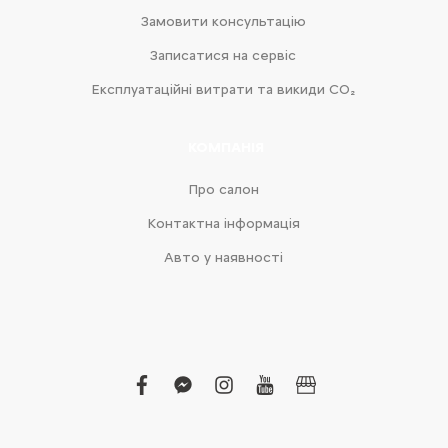
Замовити консультацію
Записатися на сервіс
Експлуатаційні витрати та викиди CO₂
КОМПАНІЯ
Про салон
Контактна інформація
Авто у наявності
facebook
facebook-
instagram
youtube
business
messenger