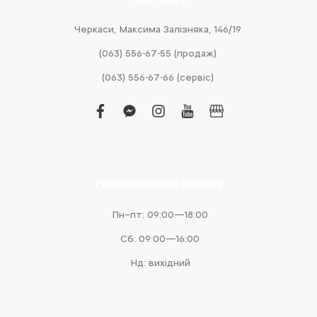
Черкаси, Максима Залізняка, 146/19
(063) 556-67-55 (продаж)
(063) 556-67-66 (сервіс)
facebook
facebook-
instagram
youtube
business
messenger
ГРАФІК РОБОТИ САЛОНУ
Пн–пт: 09:00—18:00
Сб: 09:00—16:00
Нд: вихідний