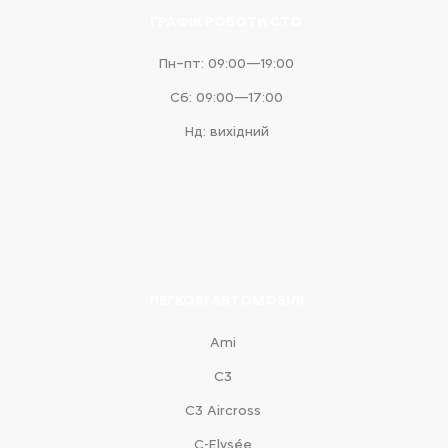
ГРАФІК РОБОТИ СТО
Пн–пт: 09:00—19:00
Сб: 09:00—17:00
Нд: вихідний
ЛЕГКОВІ АВТОМОБІЛІ
Ami
С3
С3 Aircross
C-Elysée