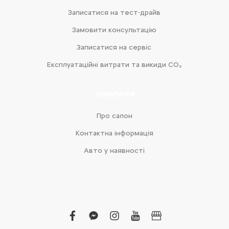
Записатися на тест-драйв
Замовити консультацію
Записатися на сервіс
Експлуатаційні витрати та викиди CO₂
КОМПАНІЯ
Про салон
Контактна інформація
Авто у наявності
facebook
facebook-
instagram
youtube
business
messenger