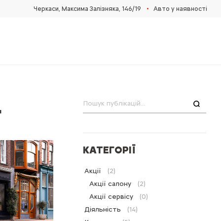
•
Черкаси, Максима Залізняка, 146/19
Авто у наявності
4
Пошук
КАТЕГОРІЇ
Акції
(2)
Акції салону
(2)
Акції сервісу
(0)
Діяльність
(14)