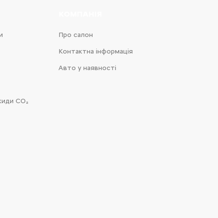
КОМПАНІЯ
и
Про салон
Контактна інформація
Авто у наявності
киди CO₂