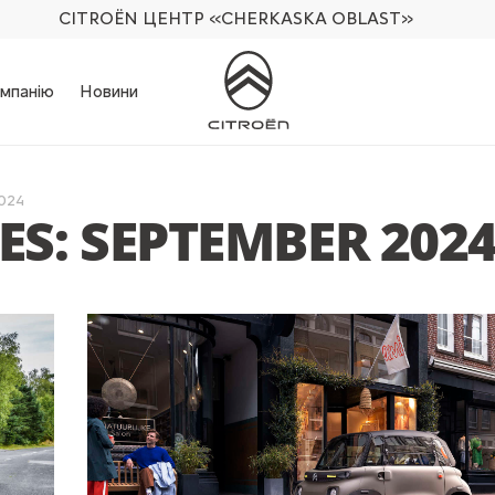
CITROËN ЦЕНТР
«CHERKASKA OBLAST»
мпанію
Новини
024
S: SEPTEMBER 202