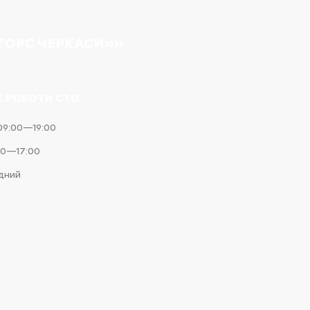
ТОРС ЧЕРКАСИ»»
К РОБОТИ СТО
09:00—19:00
00—17:00
ідний