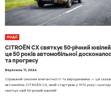
ПОДІЇ
CITROЁN CX святкує 50-річний ювіле
це 50 років автомобільної досконалос
та прогресу
Вересень 11, 2024
Справжній синонім елегантності та аеродинаміки — це сказа
автомобіль CITROЁN CX, який стартував у 1974 року і сьогодн
святкує свій 50-річний ювілей!