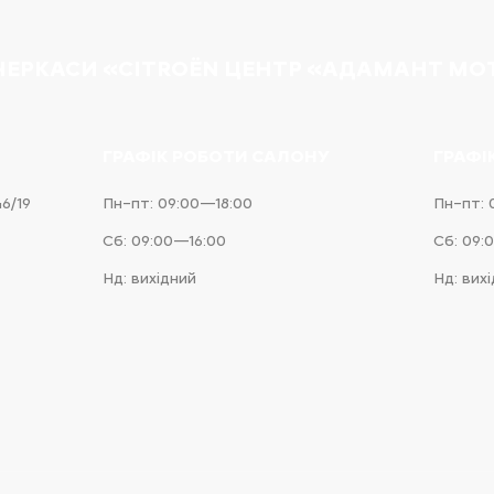
 ЧЕРКАСИ «CITROËN ЦЕНТР «АДАМАНТ МО
ГРАФІК РОБОТИ САЛОНУ
ГРАФІ
46/19
Пн–пт: 09:00—18:00
Пн–пт: 
Сб: 09:00—16:00
Сб: 09:
Нд: вихідний
Нд: вих
e
iness