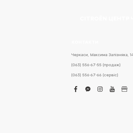
CITROËN ЦЕНТР
КОНТАКТИ
Черкаси, Максима Залізняка, 1
(063) 556-67-55 (продаж)
(063) 556-67-66 (сервіс)
facebook
facebook-
instagram
youtub
bus
messenger