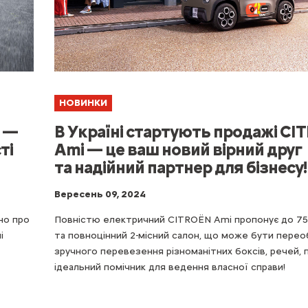
НОВИНКИ
В Україні стартують продажі CI
й —
Ami — це ваш новий вірний друг
ті
та надійний партнер для бізнесу!
Вересень 09, 2024
Повністю електричний CITROЁN Ami пропонує до 75 
но про
та повноцінний 2-місний салон, що може бути пере
і
зручного перевезення різноманітних боксів, речей, п
ідеальний помічник для ведення власної справи!