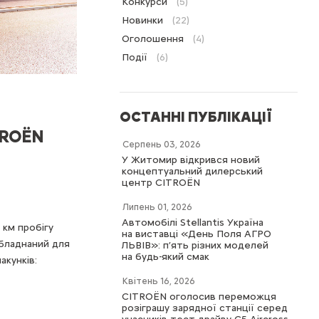
Конкурси
(5)
Новинки
(22)
Оголошення
(4)
Події
(6)
ОСТАННІ ПУБЛІКАЦІЇ
TROЁN
Серпень 03, 2026
У Житомир відкрився новий
концептуальний дилерський
центр CITROËN
Липень 01, 2026
Автомобілі Stellantis Україна
км пробігу
на виставці «День Поля АГРО
обладнаний для
ЛЬВІВ»: п’ять різних моделей
на будь-який смак
акунків:
Квітень 16, 2026
CITROËN оголосив переможця
розіграшу зарядної станції серед