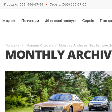
•
Продаж: (063) 556-67-55
Сервіс: (063) 556-67-66
Моделі
Покупцям
Фінансові послуги
Сервіс
Про ко
Головна
Новини Citroën
Monthly Archives: September 2
MONTHLY ARCHIVE