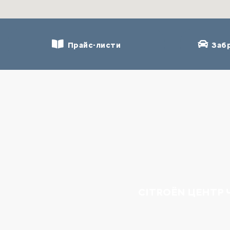
Прайс-листи
Забр
CITROËN ЦЕНТР