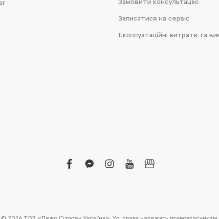
Замовити консультацію
er
Записатися на сервіс
Експлуатаційні витрати та ви
facebook
facebook-
instagram
youtube
business
messenger
© 2026 ТОВ «Пежо Сітроен Україна». Усі права належать правовласникам.