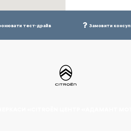
онювати тест-драйв
Замовити консул
 ЧЕРКАСИ «CITROËN ЦЕНТР «АДАМАНТ МО