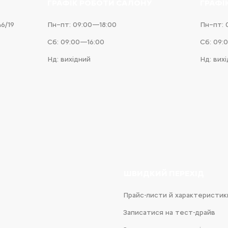
ГРАФІК РОБОТИ САЛОНУ
ГРАФІ
46/19
Пн–пт: 09:00—18:00
Пн–пт: 
Сб: 09:00—16:00
Сб: 09:
Нд: вихідний
Нд: вих
e
iness
ШВИДКИЙ ПЕРЕХІД
Прайс-листи й характеристик
Записатися на тест-драйв