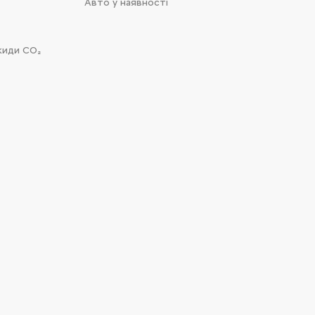
Авто у наявності
киди CO₂