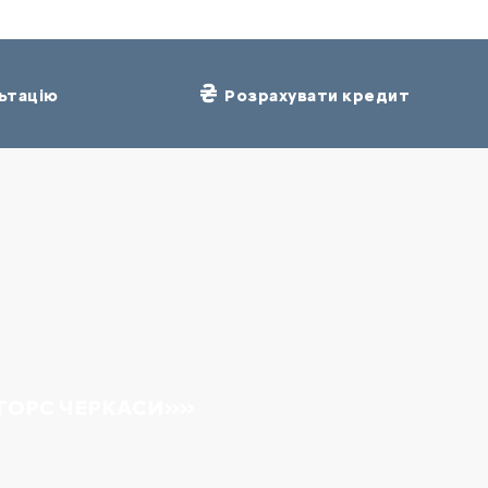
ьтацію
Розрахувати кредит
ТОРС ЧЕРКАСИ»»