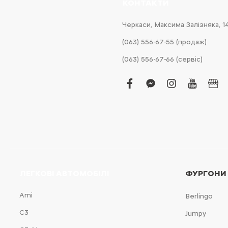
КОНТАКТИ
Черкаси, Максима Залізняка, 1
(063) 556-67-55 (продаж)
(063) 556-67-66 (сервіс)
facebook
facebook-
instagram
youtub
bus
messenger
ЛЕГКОВІ АВТОМОБІЛІ
ФУРГОНИ
Ami
Berlingo
С3
Jumpy