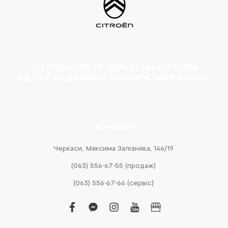
CITROËN ЦЕНТР ЧЕРКАСИ «CITROËN
ЦЕНТР «АДАМАНТ МОТОРС ЧЕРКАСИ»»
КОНТАКТИ
Черкаси, Максима Залізняка, 146/19
(063) 556-67-55 (продаж)
(063) 556-67-66 (сервіс)
facebook
facebook-
instagram
youtube
business
messenger