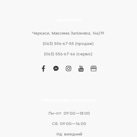
КОНТАКТИ
Черкаси, Максима Залізняка, 146/19
(063) 556-67-55 (продаж)
(063) 556-67-66 (сервіс)
facebook
facebook-
instagram
youtube
business
messenger
ГРАФІК РОБОТИ САЛОНУ
Пн–пт: 09:00—18:00
Сб: 09:00—16:00
Нд: вихідний