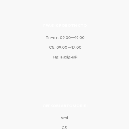
ГРАФІК РОБОТИ СТО
Пн–пт: 09:00—19:00
Сб: 09:00—17:00
Нд: вихідний
ЛЕГКОВІ АВТОМОБІЛІ
Ami
С3