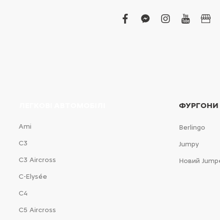
facebook
facebook-
instagram
youtub
bus
messenger
ЛЕГКОВІ АВТОМОБІЛІ
ФУРГОНИ
Ami
Berlingo
С3
Jumpy
С3 Aircross
Новий Jump
C-Elysée
С4
С5 Aircross