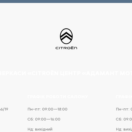
 ЧЕРКАСИ «CITROËN ЦЕНТР «АДАМАНТ МО
ГРАФІК РОБОТИ САЛОНУ
ГРАФІ
46/19
Пн–пт: 09:00—18:00
Пн–пт: 
Сб: 09:00—16:00
Сб: 09:
Нд: вихідний
Нд: вих