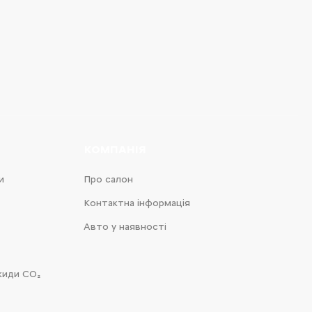
КОМПАНІЯ
и
Про салон
Контактна інформація
Авто у наявності
киди CO₂