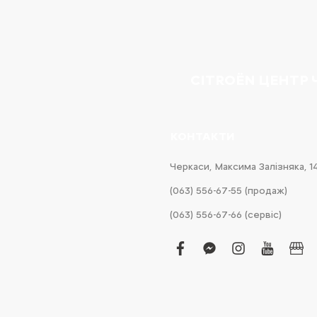
CITROËN ЦЕНТР
КОНТАКТИ
Черкаси, Максима Залізняка, 1
(063) 556-67-55 (продаж)
(063) 556-67-66 (сервіс)
facebook
facebook-
instagram
youtub
bus
messenger