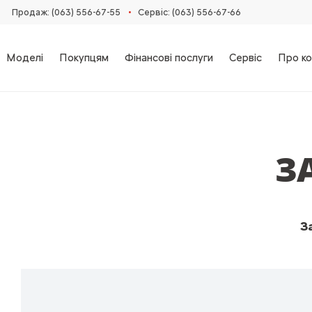
•
Продаж: (063) 556-67-55
Сервіс: (063) 556-67-66
Моделі
Покупцям
Фінансові послуги
Сервіс
Про ко
З
З