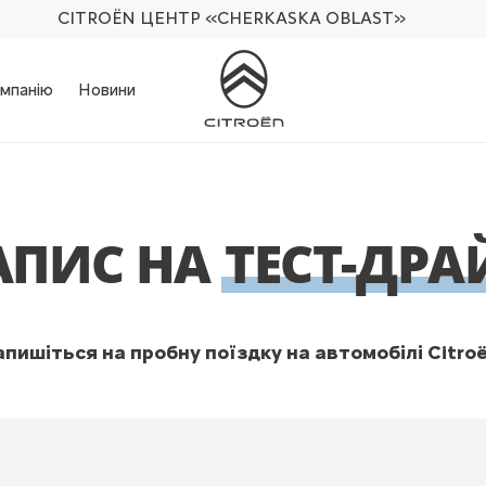
CITROËN ЦЕНТР
«CHERKASKA OBLAST»
мпанію
Новини
АПИС НА
ТЕСТ-ДРА
апишіться на пробну поїздку на автомобілі Citroë