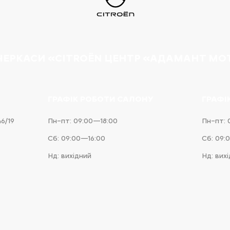
 ЧЕРКАСИ «CITROËN ЦЕНТР «АДАМАНТ МО
ГРАФІК РОБОТИ САЛОНУ
ГРАФІ
46/19
Пн–пт: 09:00—18:00
Пн–пт: 
Сб: 09:00—16:00
Сб: 09:
Нд: вихідний
Нд: вих
e
iness