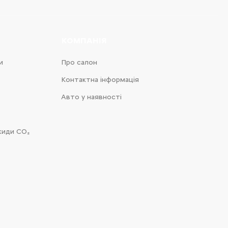
КОМПАНІЯ
и
Про салон
Контактна інформація
Авто у наявності
киди CO₂