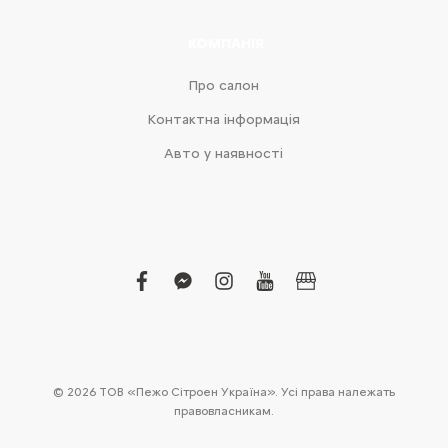
КОМПАНІЯ
Про салон
Контактна інформація
Авто у наявності
facebook
facebook-
instagram
youtube
business
messenger
© 2026 ТОВ «Пежо Сітроен Україна». Усі права належать
правовласникам.