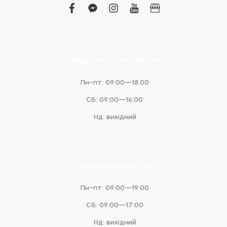
facebook
facebook-
instagram
youtube
business
messenger
ГРАФІК РОБОТИ САЛОНУ
Пн–пт: 09:00—18:00
Сб: 09:00—16:00
Нд: вихідний
ГРАФІК РОБОТИ СТО
Пн–пт: 09:00—19:00
Сб: 09:00—17:00
Нд: вихідний