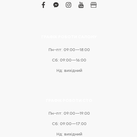
facebook
facebook-
instagram
youtube
business
messenger
ГРАФІК РОБОТИ САЛОНУ
Пн–пт: 09:00—18:00
Сб: 09:00—16:00
Нд: вихідний
ГРАФІК РОБОТИ СТО
Пн–пт: 09:00—19:00
Сб: 09:00—17:00
Нд: вихідний