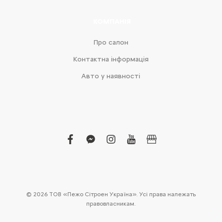
КОМПАНІЯ
Про салон
Контактна інформація
Авто у наявності
facebook
facebook-
instagram
youtube
business
messenger
© 2026 ТОВ «Пежо Сітроен Україна». Усі права належать
правовласникам.