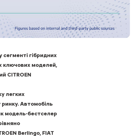
у сегменті гібридних
их ключових моделей,
вий CITROEN
ку легких
у ринку. Автомобіль
 як модель-бестселер
орівняно
ROEN Berlingo, FIAT