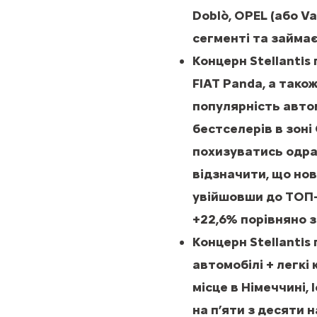
Doblò, OPEL (або V
сегменті та займа
Концерн Stellantis
FIAT Panda, а також
популярність авто
бестселерів в зоні 
похизуватись одра
відзначити, що нов
увійшовши до ТОП-
+22,6% порівняно з
Концерн Stellantis
автомобілі + легкі 
місце в Німеччині, 
на п’яти з десяти н