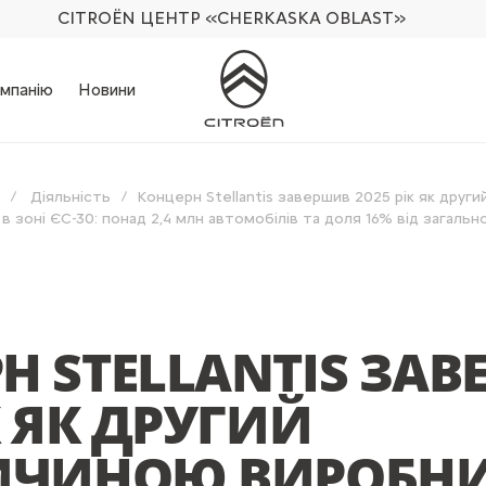
CITROËN ЦЕНТР
«CHERKASKA OBLAST»
мпанію
Новини
Діяльність
Концерн Stellantis завершив 2025 рік як друг
в зоні ЄС-30: понад 2,4 млн автомобілів та доля 16% від загальн
Н STELLANTIS ЗА
К ЯК ДРУГИЙ
ИЧИНОЮ ВИРОБНИ