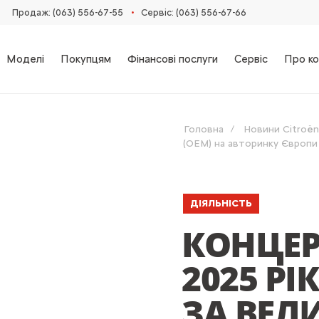
•
Продаж: (063) 556-67-55
Сервіс: (063) 556-67-66
Моделі
Покупцям
Фінансові послуги
Сервіс
Про ко
Головна
Новини Citroën
(ОЕМ) на авторинку Європи 
ДІЯЛЬНІСТЬ
КОНЦЕР
2025 РІ
ЗА ВЕЛ