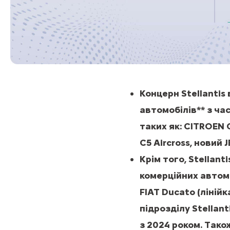
Концерн Stellantis
автомобілів** з ч
таких як: CITROEN 
C5 Aircross, новий 
Крім того, Stellan
комерційних автомо
FIAT Ducato (ліній
підрозділу Stellan
з 2024 роком. Тако