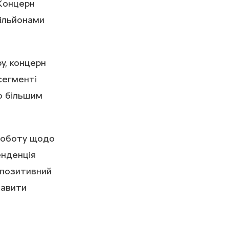
 Концерн
мільйонами
у, концерн
 сегменті
о більшим
роботу щодо
енденція
 позитивний
тавити