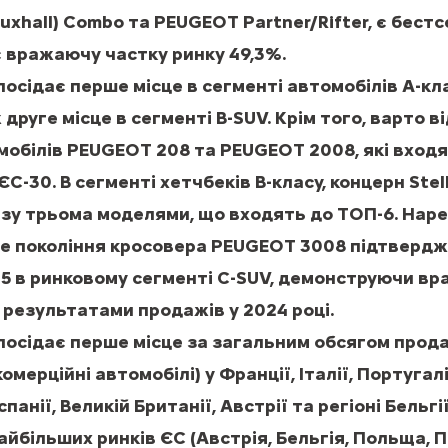
auxhall) Combo та PEUGEOT Partner/Rifter, є бест
є вражаючу частку ринку 49,3%.
 посідає перше місце в сегменті автомобілів A-к
 друге місце в сегменті B-SUV. Крім того, варто 
мобілів PEUGEOT 208 та PEUGEOT 2008, які вход
ЄС-30. В сегменті хетчбеків B-класу, концерн Stel
зу трьома моделями, що входять до ТОП-6. Наре
е покоління кросовера PEUGEOT 3008 підтверджує
5 в ринковому сегменті C-SUV, демонструючи в
 результатами продажів у 2024 році.
 посідає перше місце за загальним обсягом прод
комерційні автомобілі) у Франції, Італії, Португал
Іспанії, Великій Британії, Австрії та регіоні Бельг
айбільших ринків ЄС (Австрія, Бельгія, Польща, По