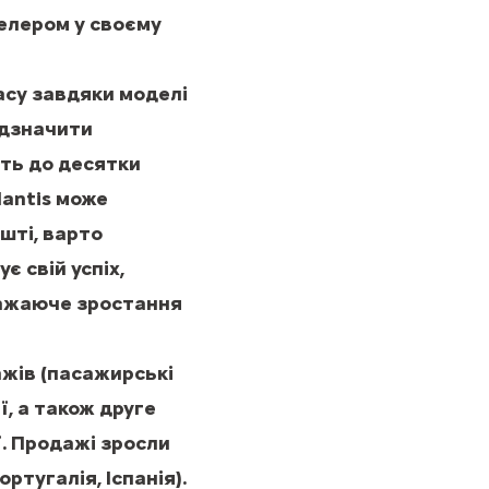
селером у своєму
ласу завдяки моделі
відзначити
ять до десятки
lantis може
шті, варто
 свій успіх,
ражаюче зростання
ажів (пасажирські
ії, а також друге
ії. Продажі зросли
ртугалія, Іспанія).