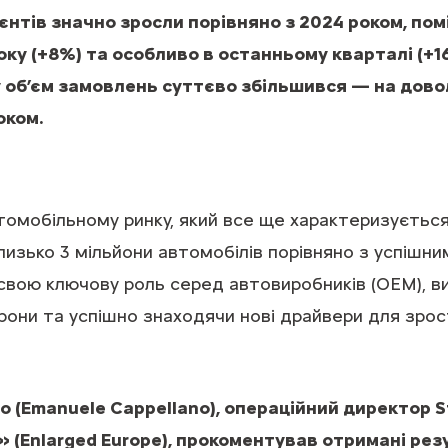
єнтів значно зросли порівняно з 2024 роком, по
року (+8%) та особливо в останньому кварталі (+1
 об’єм замовлень суттєво збільшився — на довол
оком.
томобільному ринку, який все ще характеризуєтьс
лизько 3 мільйони автомобілів порівняно з успішни
в свою ключову роль серед автовиробників (OEM), 
орони та успішно знаходячи нові драйвери для зрос
(Emanuele Cappellano), операційний директор Ste
(Enlarged Europe), прокоментував отримані рез