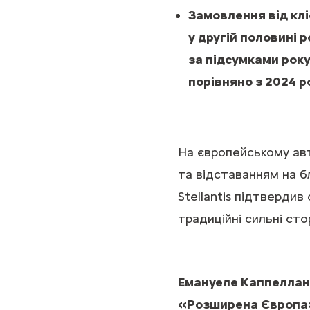
Замовлення від клі
у другій половині 
за підсумками року
порівняно з 2024 р
На європейському ав
та відставанням на б
Stellantis підтверди
традиційні сильні ст
Емануеле Каппеллано 
«Розширена Європа» 