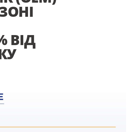
ЗОНІ
% ВІД
КУ