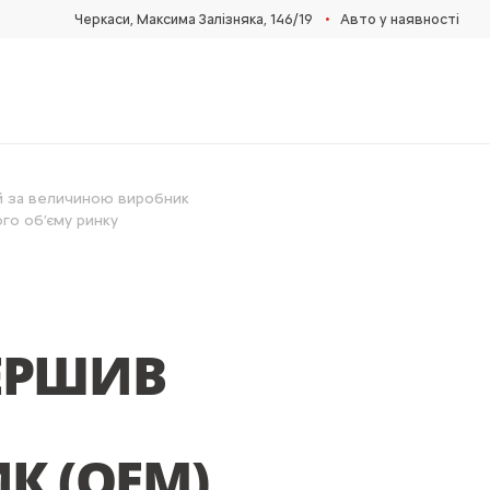
•
Черкаси, Максима Залізняка, 146/19
Авто у наявності
ий за величиною виробник
ого об’єму ринку
ВЕРШИВ
К (ОЕМ)