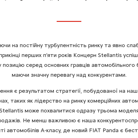
чи на постійну турбулентність ринку та явно сла
априкінці перших п’яти років Концерн Stellantis успі
 позицію серед основних гравців автомобільного 
маючи значну перевагу над конкурентами.
ення є результатом стратегії, побудованої на наш
ах, таких як лідерство на ринку комерційних автом
Stellantis може похвалитися одразу трьома модел
родажів. Не менш важливою є наша конкурентосп
ті автомобілів A-класу, де новий FIAT Panda є бе