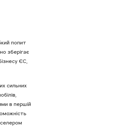
бкий попит
шно зберігає
бізнесу ЄС,
их сильних
обілів,
ями в першій
роможність
стселером