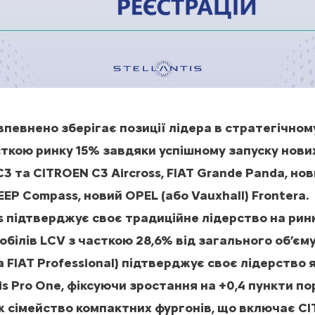
 впевнено зберігає позиції лідера в стратегічном
асткою ринку 15% завдяки успішному запуску нов
C3 та CITROEN C3 Aircross, FIAT Grande Panda, но
JEEP Compass, новий OPEL (або Vauxhall) Frontera.
tis підтверджує своє традиційне лідерство на рин
білів LCV з часткою 28,6% від загального об’єм
ка FIAT Professional) підтверджує своє лідерство
tis Pro One, фіксуючи зростання на +0,4 пункти п
ж сімейство компактних фургонів, що включає CIT