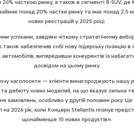
 24% часткою ринку, а також в сегменті B-SUV, де
s займає понад 20% частки ринку та має понад 2,5 
нових реєстрацій у 2025 році.
ими успіхами, завдяки чіткому стратегічному вибор
is також забезпечив собі нову лідерську позицію в
х автомобілів, випередивши конкурентів із набагат
досвідом на цьому ринку.
 хочу наголосити — клієнти винагороджують нашу 
 та дебюту нових моделей, на що вказує сильна т
ня замовлень, особливо у другій половині року. Це
л на 2026 рік, коли Концерн Stellantis планує предс
щонайменше 10 нових продуктів».