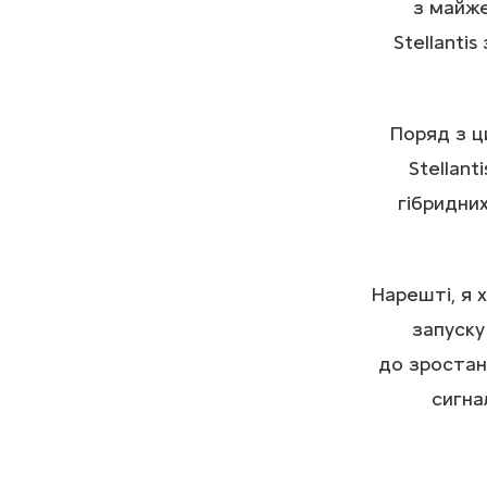
з майже
Stellanti
Поряд з ц
Stellant
гібридни
Нарешті, я
запуску
до зростан
сигна