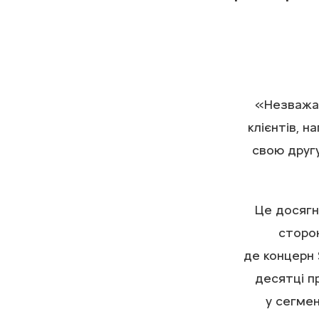
«Незважаю
клієнтів, н
свою другу
Це досягн
сторон
де концерн 
десятці п
у сегмен