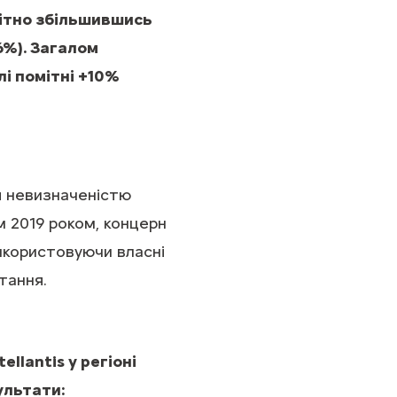
мітно збільшившись
6%). Загалом
і помітні +10%
я невизначеністю
м 2019 роком, концерн
використовуючи власні
тання.
llantis у регіоні
ультати: