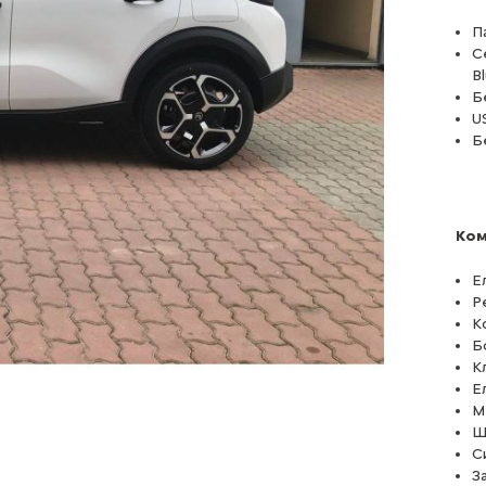
П
С
B
Б
U
Б
Ко
Е
Р
К
Б
К
Е
М
Ш
С
З