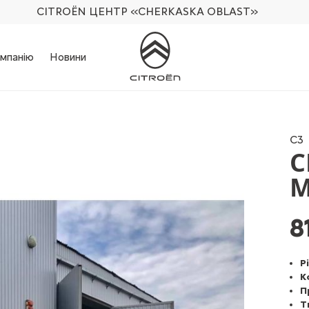
CITROËN ЦЕНТР
«CHERKASKA OBLAST»
мпанію
Новини
С3
C
M
8
Р
К
П
Т