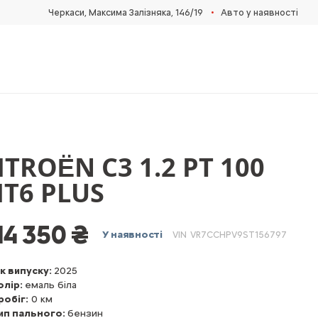
•
Черкаси, Максима Залізняка, 146/19
Авто у наявності
ITROЁN C3 1.2 PT 100
T6 PLUS
14 350 ₴
У наявності
VIN
VR7CCHPV9ST156797
ік випуску:
2025
олір:
емаль біла
робіг:
0 км
ип пального:
бензин