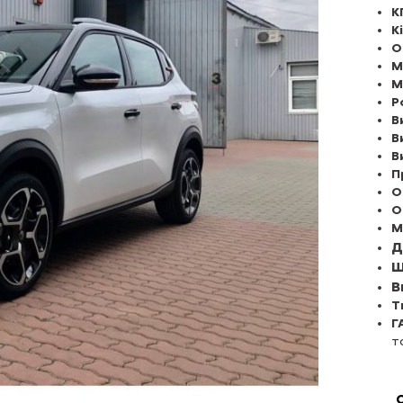
К
К
О
М
М
Р
В
В
В
П
О
О
М
Д
Ш
В
Т
Г
т