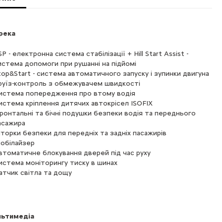
река
P - електронна система стабілізації + Hill Start Assist -
истема допомоги при рушанні на підйомі
top&Start - система автоматичного запуску і зупинки двигуна
руїз-контроль з обмежувачем швидкості
истема попередження про втому водія
истема кріплення дитячих автокрісел ISOFIX
ронтальні та бічні подушки безпеки водія та переднього
асажира
торки безпеки для передніх та задніх пасажирів
мобілайзер
втоматичне блокування дверей під час руху
истема моніторингу тиску в шинах
атчик світла та дощу
ьтимедіа