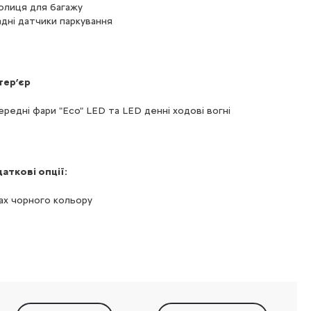
олиця для багажу
адні датчики паркування
тер’єр
ередні фари "Eco" LED та LED денні ходові вогні
аткові опції:
ах чорного кольору