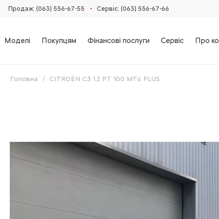
•
Продаж: (063) 556-67-55
Сервіс: (063) 556-67-66
Моделі
Покупцям
Фінансові послуги
Сервіс
Про ко
Головна
CITROЁN C3 1.2 PT 100 MT6 PLUS
Skip
to
the
end
of
the
images
gallery