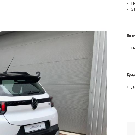
П
З
Екс
П
Дод
Д