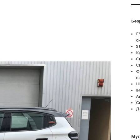
Без
ES
с
S
К
С
С
Ф
п
Ш
І
А
С
Д
Мул