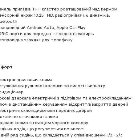
анель приладів TFT кластер розташований над кермом
енсорний екран 10.25'' HD, радіоприймач, 6 динаміків,
luetooth
езпровідний Android Auto, Apple Car Play
SB-C порти для передніх та задніх пасажирів
езпровідна зарядка для телефону
мфорт
лектропідсилювач керма
егулювання рульової колонки по висоті і вильоту
ондиціонер
окові дзеркала електричні з підігрівом та електроскладанням
люч з дистанційним керуванням відкриття/закриття дверей
лектричні склопідйомники передніх дверей
еханічне стоянкове гальмо
кіряне кермо з глянцем чорного кольору
идіння водія, що регулюється по висоті
адній ряд сидінь, що складається у співвідношенні 1/3 - 2/3