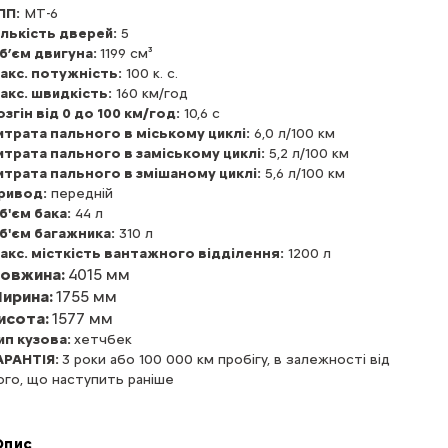
ПП:
MT-6
ількість дверей:
5
б’єм двигуна:
1199 см³
акс. потужність:
100 к. с.
акс. швидкість:
160 км/год
озгін від 0 до 100 км/год:
10,6 с
итрата пального в міському циклі:
6,0 л/100 км
итрата пального в замiському циклі:
5,2 л/100 км
итрата пального в змiшаному циклі:
5,6 л/100 км
ривод:
передній
б'єм бака:
44 л
б'єм багажника:
310 л
акс. місткість вантажного відділення:
1200 л
овжина:
4015 мм
ирина:
1755 мм
исота:
1577 мм
ип кузова:
хетчбек
АРАНТІЯ:
3 роки або 100 000 км пробігу, в залежності від
ого, що наступить раніше
Опис